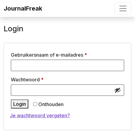
Ga naar de inhoud
JournalFreak
Login
Vereist
Gebruikersnaam of e-mailadres
*
Vereist
Wachtwoord
*
Login
Onthouden
Je wachtwoord vergeten?