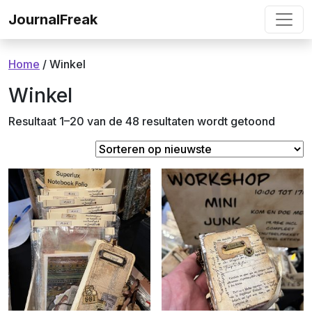
Ga naar de inhoud
JournalFreak
Home
/ Winkel
Winkel
Gesort
Resultaat 1–20 van de 48 resultaten wordt getoond
op
nieuws