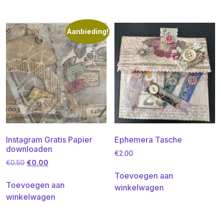
Aanbieding!
Instagram Gratis Papier
Ephemera Tasche
downloaden
€
2.00
Oorspronkelijke
Huidige
€
0.50
€
0.00
prijs
prijs
Toevoegen aan
was:
is:
Toevoegen aan
winkelwagen
€0.50.
€0.00.
winkelwagen