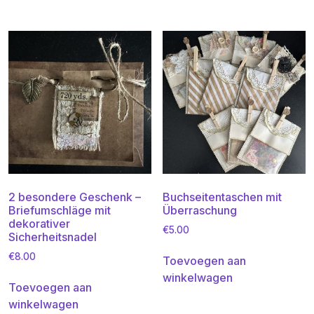
2 besondere Geschenk –
Buchseitentaschen mit
Briefumschläge mit
Überraschung
dekorativer
€
5.00
Sicherheitsnadel
€
8.00
Toevoegen aan
winkelwagen
Toevoegen aan
winkelwagen