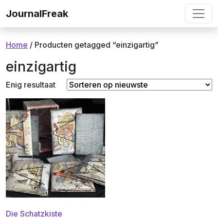
Ga naar de inhoud
JournalFreak
Home
/ Producten getagged “einzigartig”
einzigartig
Enig resultaat
Die Schatzkiste