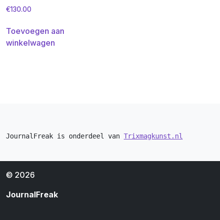
€
130.00
Toevoegen aan
winkelwagen
JournalFreak is onderdeel van 
Trixmagkunst.nl
© 2026
JournalFreak