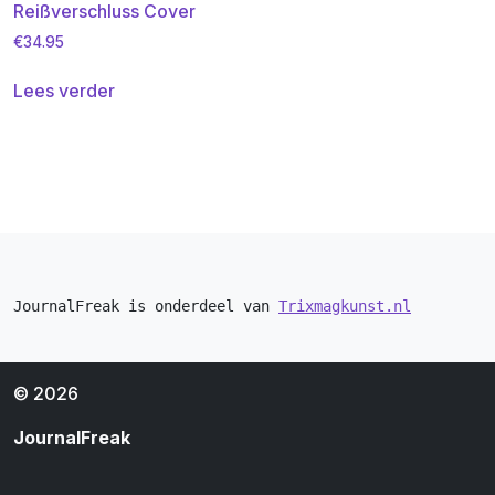
Reißverschluss Cover
€
34.95
Lees verder
JournalFreak is onderdeel van 
Trixmagkunst.nl
© 2026
JournalFreak