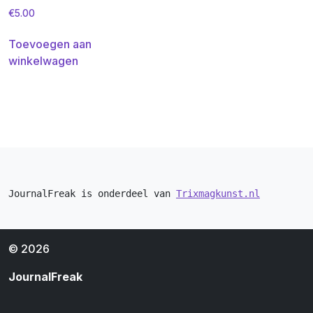
€
5.00
Toevoegen aan
winkelwagen
JournalFreak is onderdeel van 
Trixmagkunst.nl
© 2026
JournalFreak