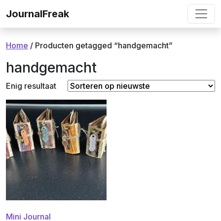
Ga naar de inhoud
JournalFreak
Home
/ Producten getagged “handgemacht”
handgemacht
Enig resultaat
Mini Journal