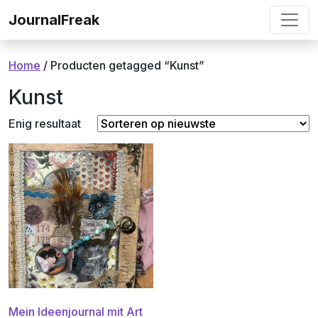
Ga naar de inhoud
JournalFreak
Home
/ Producten getagged “Kunst”
Kunst
Enig resultaat
Mein Ideenjournal mit Art