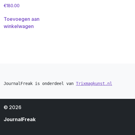
€
180.00
Toevoegen aan
winkelwagen
JournalFreak is onderdeel van 
Trixmagkunst.nl
© 2026
JournalFreak