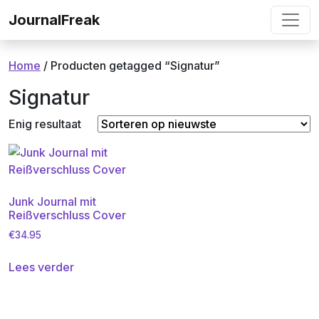
Ga naar de inhoud
JournalFreak
Home
/ Producten getagged “Signatur”
Signatur
Enig resultaat
Junk Journal mit
Reißverschluss Cover
€
34.95
Lees verder