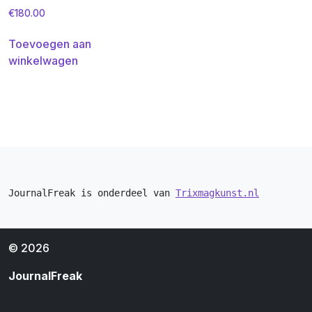
€
180.00
Toevoegen aan
winkelwagen
JournalFreak is onderdeel van 
Trixmagkunst.nl
© 2026
JournalFreak