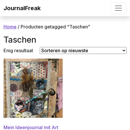
Ga naar de inhoud
JournalFreak
Home
/ Producten getagged “Taschen”
Taschen
Enig resultaat
Mein Ideenjournal mit Art