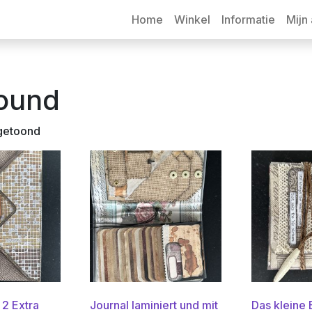
Home
Winkel
Informatie
Mijn
round
Gesorteerd
 getoond
op
nieuwste
 2 Extra
Journal laminiert und mit
Das kleine 