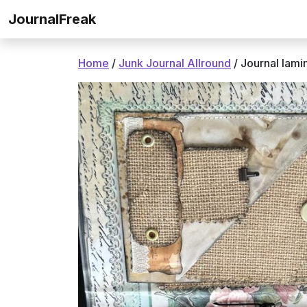
Ga naar de inhoud
JournalFreak
Home
/
Junk Journal Allround
/ Journal lam