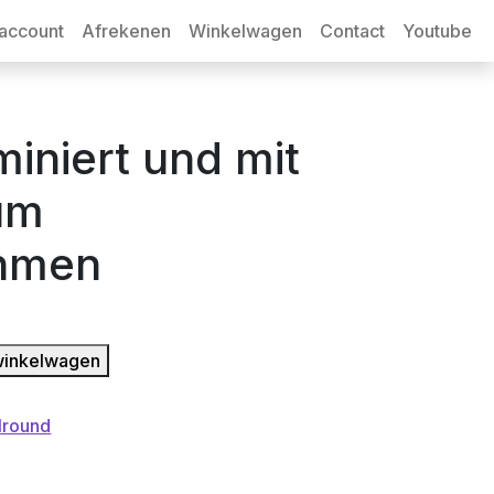
 account
Afrekenen
Winkelwagen
Contact
Youtube
miniert und mit
um
hmen
winkelwagen
lround