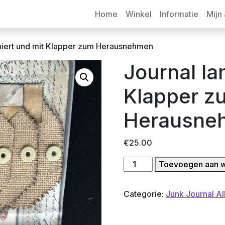
Home
Winkel
Informatie
Mijn
iniert und mit Klapper zum Herausnehmen
Journal la
Klapper z
Herausne
€
25.00
Journal
Toevoegen aan 
laminiert
und
Categorie:
Junk Journal Al
mit
Klapper
zum