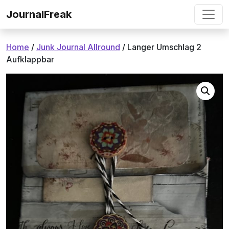
Ga naar de inhoud
JournalFreak
Home
/
Junk Journal Allround
/ Langer Umschlag 2
Aufklappbar