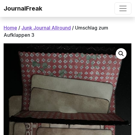
Ga naar de inhoud
JournalFreak
Home
/
Junk Journal Allround
/ Umschlag zum
Aufklappen 3