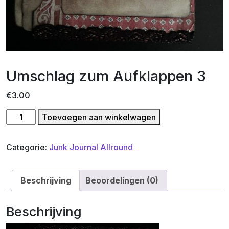
Umschlag zum Aufklappen 3
€
3.00
Umschlag
Toevoegen aan winkelwagen
zum
Aufklappen
Categorie:
Junk Journal Allround
3
aantal
Beschrijving
Beoordelingen (0)
Beschrijving