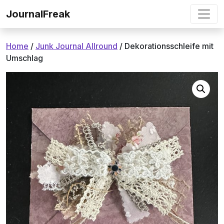
Ga naar de inhoud
JournalFreak
Home
/
Junk Journal Allround
/ Dekorationsschleife mit
Umschlag